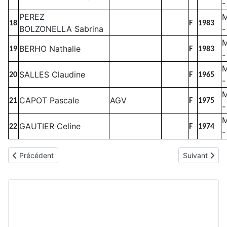
-
PEREZ
M
18
F
1983
BOLZONELLA Sabrina
-
M
BERHO Nathalie
19
F
1983
-
SALLES Claudine
20
F
1965
-
CAPOT Pascale
AGV
21
F
1975
-
GAUTIER Celine
22
F
1974
-
Article précédent : 2024 - Leitora Trail (La Petite Ourse 5km)
Article suiva
Précédent
Suivant