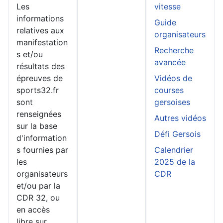
Les
vitesse
informations
Guide
relatives aux
organisateurs
manifestation
Recherche
s et/ou
avancée
résultats des
épreuves de
Vidéos de
sports32.fr
courses
sont
gersoises
renseignées
Autres vidéos
sur la base
Défi Gersois
d'information
s fournies par
Calendrier
les
2025 de la
organisateurs
CDR
et/ou par la
CDR 32, ou
en accès
libre sur