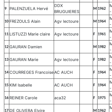
DDX
PALENZUELA Hervé
9
M
1962
BRUGUIERES
-
FREZOULS Alain
Agv lectoure
10
M
1964
-
LISTUZZI Marie claire
Agv lectoure
11
F
1961
-
GAURAN Damien
12
M
1982
-
M
GAURAN Marie
Agv lectoure
13
F
1982
-
COURREGES Francoise
AC AUCH
14
F
1964
-
KIM Isabelle
AC AUCH
15
F
1964
-
REINER Carole
aca32
16
F
1975
-
DE OLIVERA Elvire
17
M
1962