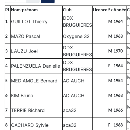
Pl.
Nom-prénom
Club
Licence
Sx
Année
C
DDX
GUILLOT Thierry
1
M
1964
BRUGUIERES
-
MAZO Pascal
Oxygene 32
2
M
1963
-
DDX
LAUZU Joel
3
M
1970
BRUGUIERES
-
DDX
PALENZUELA Danielle
4
F
1964
BRUGUIERES
-
MEDIAMOLE Bernard
AC AUCH
5
M
1954
-
KIM Bruno
AC AUCH
6
M
1963
-
TERRIE Richard
aca32
7
M
1966
-
CACHARD Sylvie
aca32
8
F
1968
-