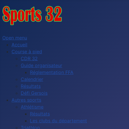
Open menu
Accueil
Course à pied
CDR 32
Guide organisateur
Réglementation FFA
Calendrier
Résultats
Défi Gersois
Autres sports
Athlétisme
Résultats
Les clubs du département
Triathlon