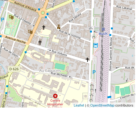
Leaflet
| ©
OpenStreetMap
contributors