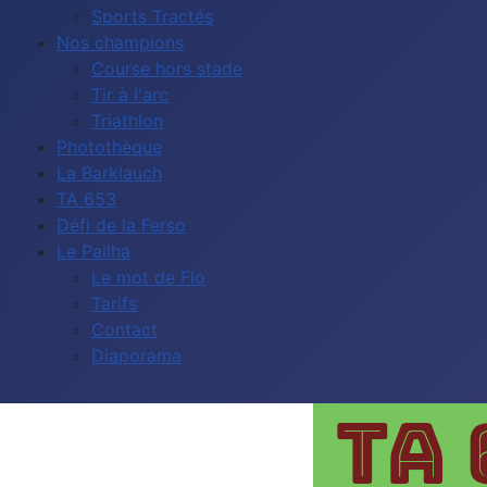
Sports Tractés
Nos champions
Course hors stade
Tir à l'arc
Triathlon
Photothèque
La Barklauch
TA 653
Défi de la Ferso
Le Pailha
Le mot de Flo
Tarifs
Contact
Diaporama