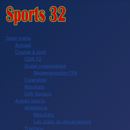
Open menu
Accueil
Course à pied
CDR 32
Guide organisateur
Réglementation FFA
Calendrier
Résultats
Défi Gersois
Autres sports
Athlétisme
Résultats
Les clubs du département
Triathlon