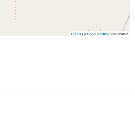
Leaflet
| ©
OpenStreetMap
contributors