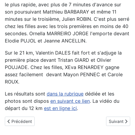
le plus rapide, avec plus de 7 minutes d'avance sur
son poursuivant Matthieu BARBARAY et même 11
minutes sur le troisième, Julien ROBIN. C'est plus serré
chez les filles avec les trois premières en moins de 40
secondes. Ornella MARREIRO JORGE l'emporte devant
Elodie PUJOL et Jeanne ANCELLIN.
Sur le 21 km, Valentin DALES fait fort et s'adjuge la
première place devant Tristan GIARD et Olivier
POUJADE. Chez les filles, XEva RENARDEY gagne
assez facilement devant Mayon PENNEC et Carole
ROUX.
Les résultats sont
dans la rubrique
dédiée et les
photos sont dispos
en suivant ce lien
. La vidéo du
départ du 12 km
est en ligne ici
.
Article précédent : Le Souffle du Gers 2026 fait l'unanimité !
Article suivan
Précédent
Suivant