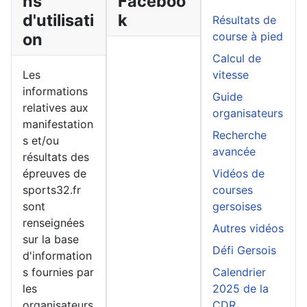
ns
Faceboo
d'utilisati
k
Résultats de
on
course à pied
Calcul de
Les
vitesse
informations
Guide
relatives aux
organisateurs
manifestation
Recherche
s et/ou
avancée
résultats des
épreuves de
Vidéos de
sports32.fr
courses
sont
gersoises
renseignées
Autres vidéos
sur la base
Défi Gersois
d'information
s fournies par
Calendrier
les
2025 de la
organisateurs
CDR