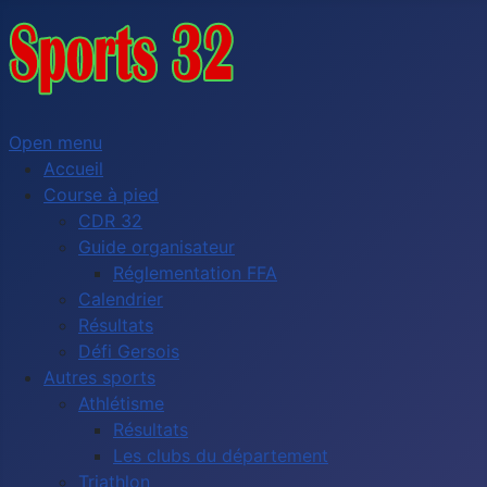
Open menu
Accueil
Course à pied
CDR 32
Guide organisateur
Réglementation FFA
Calendrier
Résultats
Défi Gersois
Autres sports
Athlétisme
Résultats
Les clubs du département
Triathlon