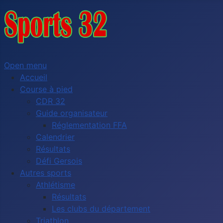
Open menu
Accueil
Course à pied
CDR 32
Guide organisateur
Réglementation FFA
Calendrier
Résultats
Défi Gersois
Autres sports
Athlétisme
Résultats
Les clubs du département
Triathlon