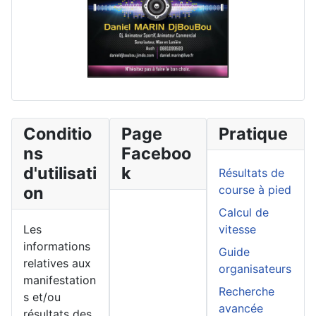
Conditio
Page
Pratique
ns
Faceboo
d'utilisati
k
Résultats de
on
course à pied
Calcul de
Les
vitesse
informations
Guide
relatives aux
organisateurs
manifestation
Recherche
s et/ou
avancée
résultats des