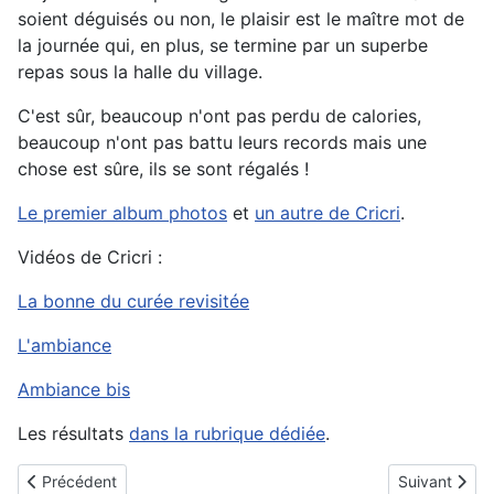
soient déguisés ou non, le plaisir est le maître mot de
la journée qui, en plus, se termine par un superbe
repas sous la halle du village.
C'est sûr, beaucoup n'ont pas perdu de calories,
beaucoup n'ont pas battu leurs records mais une
chose est sûre, ils se sont régalés !
Le premier album photos
et
un autre de Cricri
.
Vidéos de Cricri :
La bonne du curée revisitée
L'ambiance
Ambiance bis
Les résultats
dans la rubrique dédiée
.
Article précédent : 500 Mousquetaires réunis à Montégut
Article suiva
Précédent
Suivant