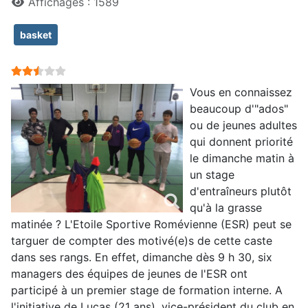
Affichages : 1589
basket
Vote utilisateur:
2.5
/
5
Vous en connaissez
beaucoup d'"ados"
ou de jeunes adultes
qui donnent priorité
le dimanche matin à
un stage
d'entraîneurs plutôt
qu'à la grasse
matinée ? L'Etoile Sportive Romévienne (ESR) peut se
targuer de compter des motivé(e)s de cette caste
dans ses rangs. En effet, dimanche dès 9 h 30, six
managers des équipes de jeunes de l'ESR ont
participé à un premier stage de formation interne. A
l'initiative de Lucas (21 ans), vice-président du club en