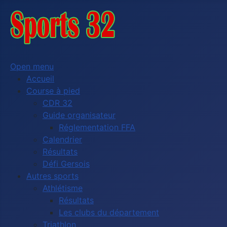
Open menu
Accueil
Course à pied
CDR 32
Guide organisateur
Réglementation FFA
Calendrier
Résultats
Défi Gersois
Autres sports
Athlétisme
Résultats
Les clubs du département
Triathlon