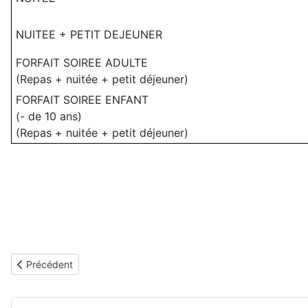
NUITEE + PETIT DEJEUNER
FORFAIT SOIREE ADULTE
(Repas + nuitée + petit déjeuner)
FORFAIT SOIREE ENFANT
(- de 10 ans)
(Repas + nuitée + petit déjeuner)
Article précédent : Le mot de la gardienne
Précédent