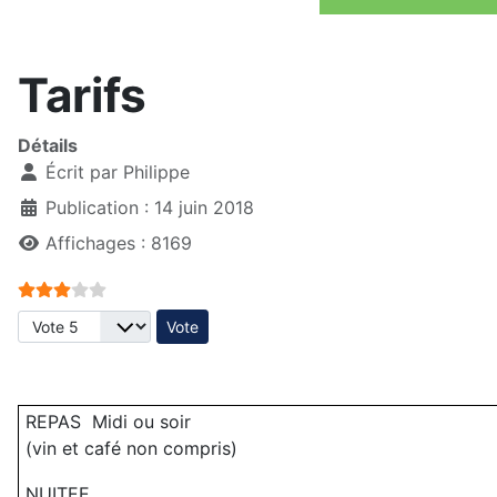
Tarifs
Détails
Écrit par
Philippe
Publication : 14 juin 2018
Affichages : 8169
Vote utilisateur:
3
/
5
Veuillez voter
REPAS Midi ou soir
(vin et café non compris)
NUITEE